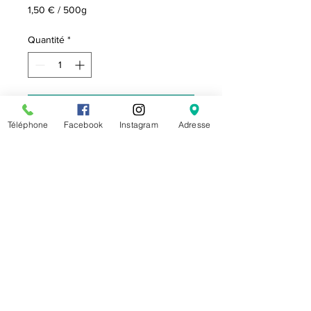
1,50 €
/
500g
1,50 €
pour
Quantité
*
500
Grammes
Ajouter au panier
Téléphone
Facebook
Instagram
Adresse
Se connecter