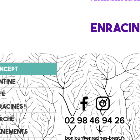
ENRACIN
ncept
ntine
fé
racinés !
rché
02 98 46 94 26
énements
bonjour@enracines-brest.fr