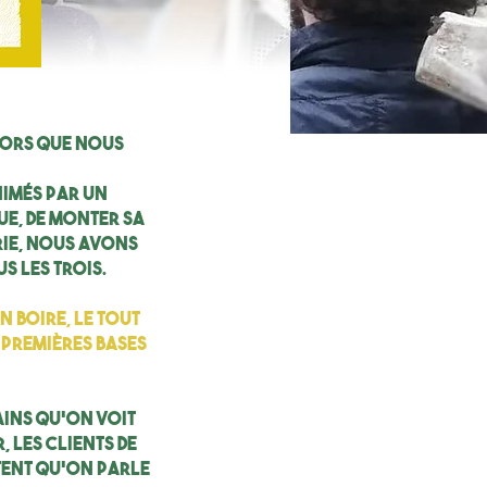
alors que nous
nimés par un
ue, de monter sa
rie, nous avons
s les trois.
n boire, le tout
 premières bases
ains qu’on voit
, les clients de
itent qu’on parle