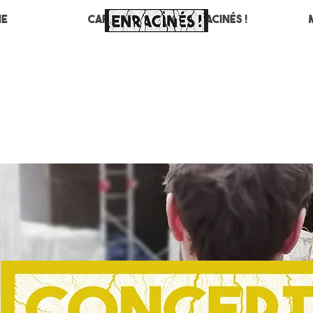
ne
Café
Enracinés !