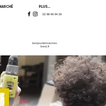
Marché
Plus...
02 98 46 94 26
bonjour@enracines-
brest.fr