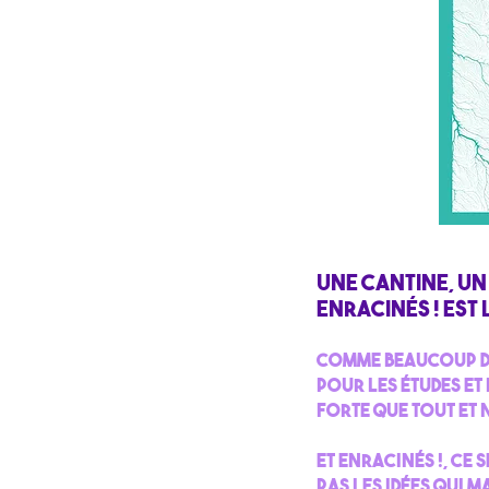
Une cantine, un 
Enracinés ! est l
Comme beaucoup de
pour les études et 
forte que tout et 
Et Enracinés !, ce 
pas les idées qui 