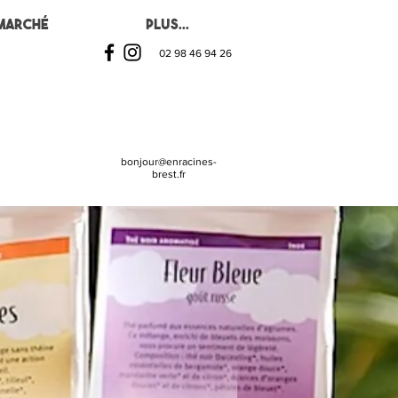
Marché
Plus...
02 98 46 94 26
bonjour@enracines-
brest.fr