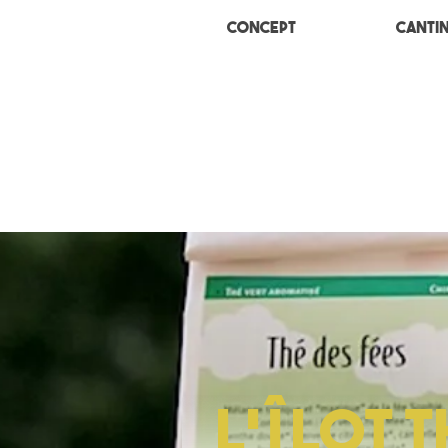
Concept
Canti
l'îlot t