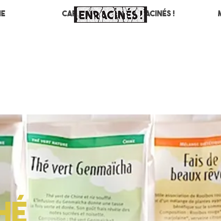
ne
Café
Enracinés !
hé